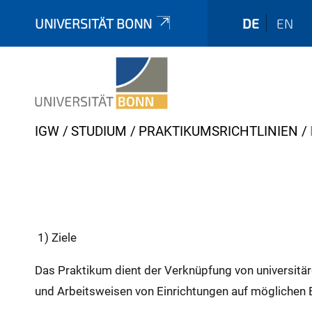
UNIVERSITÄT BONN
DE
EN
Y
IGW
STUDIUM
PRAKTIKUMSRICHTLINIEN
o
u
a
r
e
1) Ziele
h
e
Das Praktikum dient der Verknüpfung von universitäre
r
und Arbeitsweisen von Einrichtungen auf möglichen 
e