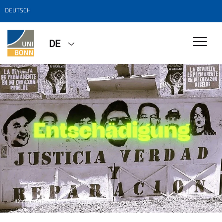
DEUTSCH
DE
© ZHF/Uni Bonn