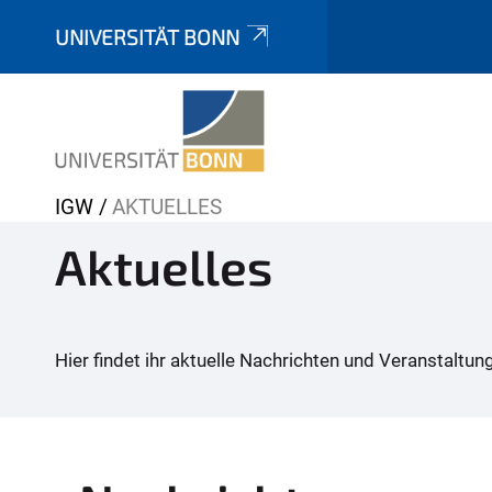
UNIVERSITÄT BONN
Y
IGW
AKTUELLES
o
Aktuelles
u
a
r
e
Hier findet ihr aktuelle Nachrichten und Veranstalt
h
e
r
e