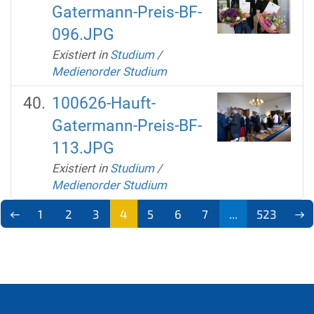
Gatermann-Preis-BF-
096.JPG
Existiert in
Studium
/
Medienorder Studium
100626-Hauft-
Gatermann-Preis-BF-
113.JPG
Existiert in
Studium
/
Medienorder Studium
1
2
3
4
5
6
7
...
523
(aktu
ell)