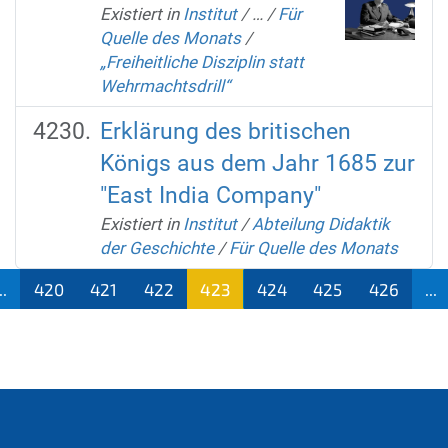
Existiert in
Institut
/
…
/
Für
Quelle des Monats
/
„Freiheitliche Disziplin statt
Wehrmachtsdrill“
Erklärung des britischen
Königs aus dem Jahr 1685 zur
"East India Company"
Existiert in
Institut
/
Abteilung Didaktik
der Geschichte
/
Für Quelle des Monats
..
420
421
422
423
424
425
426
...
(aktu
ell)